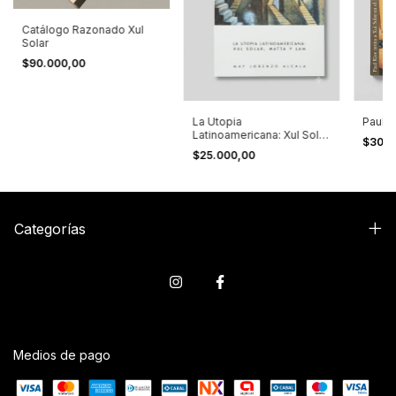
Catálogo Razonado Xul
Solar
$90.000,00
La Utopia
Paul K
Latinoamericana: Xul Solar,
$30.0
Matta y Lam. May Lorenzo
$25.000,00
Alcalá
Categorías
Medios de pago