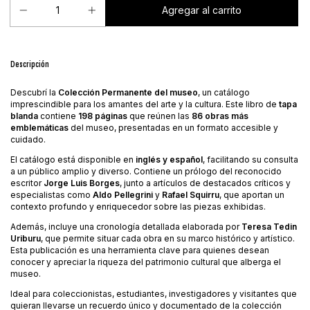
Descripción
Descubrí la
Colección Permanente del museo
, un catálogo
imprescindible para los amantes del arte y la cultura. Este libro de
tapa
blanda
contiene
198 páginas
que reúnen las
86 obras más
emblemáticas
del museo, presentadas en un formato accesible y
cuidado.
El catálogo está disponible en
inglés y español
, facilitando su consulta
a un público amplio y diverso. Contiene un prólogo del reconocido
escritor
Jorge Luis Borges
, junto a artículos de destacados críticos y
especialistas como
Aldo Pellegrini
y
Rafael Squirru
, que aportan un
contexto profundo y enriquecedor sobre las piezas exhibidas.
Además, incluye una cronología detallada elaborada por
Teresa Tedin
Uriburu
, que permite situar cada obra en su marco histórico y artístico.
Esta publicación es una herramienta clave para quienes desean
conocer y apreciar la riqueza del patrimonio cultural que alberga el
museo.
Ideal para coleccionistas, estudiantes, investigadores y visitantes que
quieran llevarse un recuerdo único y documentado de la colección